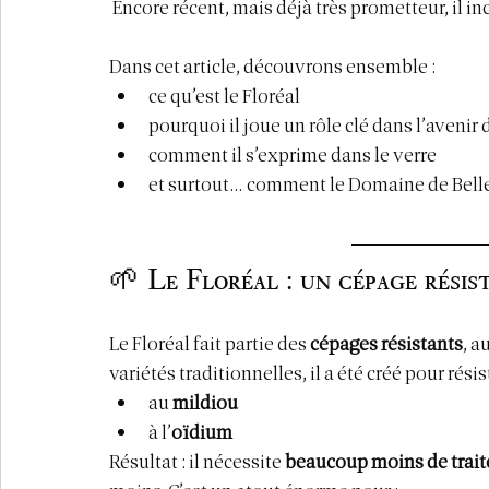
 Encore récent, mais déjà très prometteur, il i
Dans cet article, découvrons ensemble :
ce qu’est le Floréal
pourquoi il joue un rôle clé dans l’avenir 
comment il s’exprime dans le verre
et surtout… comment le Domaine de Belle 
🌱 Le Floréal : un cépage résis
Le Floréal fait partie des 
cépages résistants
, a
variétés traditionnelles, il a été créé pour rési
au 
mildiou
à l’
oïdium
Résultat : il nécessite 
beaucoup moins de trait