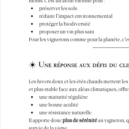
moins. C’est un atout énorme pour :
préserver les sols
réduire l’impact environnemental
protéger la biodiversité
proposer un vin plus sain
Pour les vignerons comme pour la planète, c’es
☀️ Une réponse aux défis du cl
Les hivers doux et les étés chauds mettent les
et plus stable face aux aléas climatiques, offre 
une maturité régulière
une bonne acidité
une résistance naturelle
Il apporte donc 
plus de sérénité
 au vigneron, q
survie de la vigne.