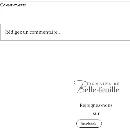
Commentaires
Rédigez un commentaire...
Mai au Vignoble :
La Biodiversi
L'Ébourgeonnage et les Travaux
Avril : Alliée
en Vert
Rejoignez-nous
sur
Facebook