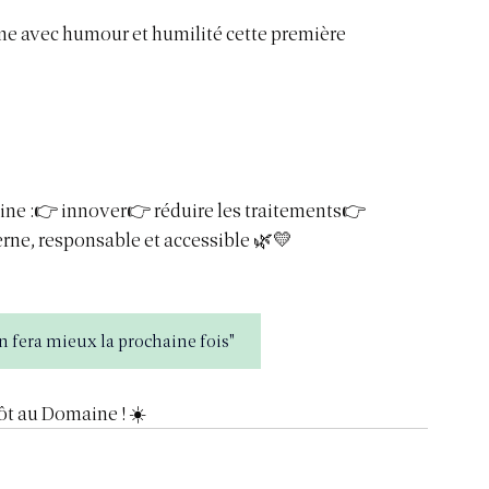
e avec humour et humilité cette première 
ne :👉 innover👉 réduire les traitements👉 
erne, responsable et accessible 🌿💛
fera mieux la prochaine fois"
ôt au Domaine ! ☀️