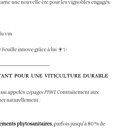
ncarne une nouvelle ère pour les vignobles engagés. 
du vin
Feuille innove grâce à lui 🍷✨
tant pour une viticulture durable
ussi appelés 
cépages PIWI
. Contrairement aux 
ster naturellement :
ements phytosanitaires
, parfois jusqu’à 80 % de 