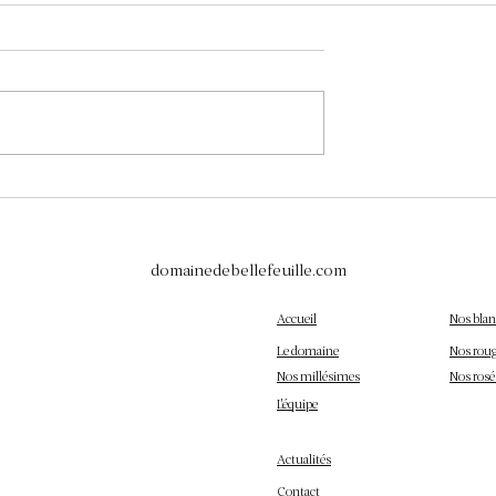
té au Vignoble en
Les Pleurs de la Vigne en Mars 
 de la Vigne
Le Réveil du Vignoble
domainedebellefeuille.com
Accueil
Nos blan
Le domaine
Nos rou
Nos millésimes
Nos rosé
L'équipe
Actualités
Contact