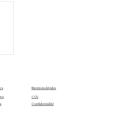
:
cs
Mentions légales
ges
CGV
s
Confidentialité