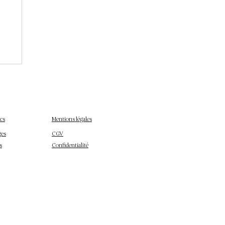
:
cs
Mentions légales
ges
CGV
s
Confidentialité