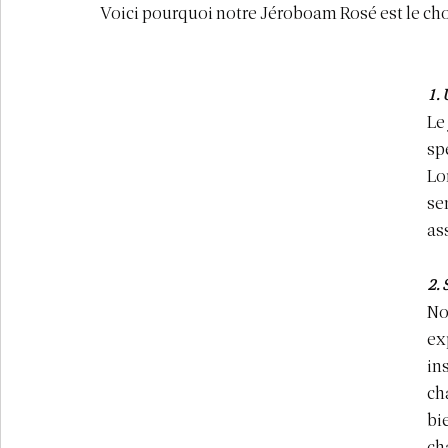
Voici pourquoi notre Jéroboam Rosé est le cho
1. 
Le
sp
Lo
se
as
2. 
No
ex
in
ch
bi
ch