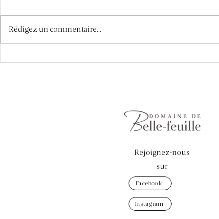
Rédigez un commentaire...
Mai au Vignoble :
La Biodiversi
L'Ébourgeonnage et les Travaux
Avril : Alliée
en Vert
Rejoignez-nous
sur
Facebook
Instagram