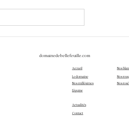
té au Vignoble en
Les Pleurs de la Vigne en Mars 
 de la Vigne
Le Réveil du Vignoble
domainedebellefeuille.com
Accueil
Nos blan
Le domaine
Nos rou
Nos millésimes
Nos rosé
L'équipe
Actualités
Contact