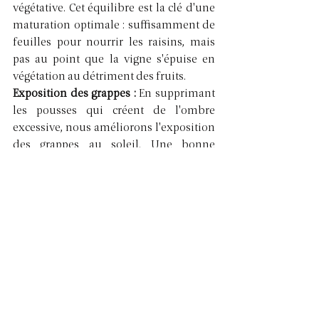
végétative. Cet équilibre est la clé d'une 
maturation optimale : suffisamment de 
feuilles pour nourrir les raisins, mais 
pas au point que la vigne s'épuise en 
végétation au détriment des fruits.
Exposition des grappes : 
En supprimant 
les pousses qui créent de l'ombre 
excessive, nous améliorons l'exposition 
des grappes au soleil. Une bonne 
exposition favorise la synthèse des 
composés aromatiques, la coloration 
des baies et la maturation des pépins.
Santé du raisin : 
Une végétation aérée 
limite les maladies. Des raisins sains, 
c'est la garantie de vins purs, sans 
défauts, qui expriment pleinement leur 
terroir. C'est l'essence même de notre 
philosophie Terra Vitis.
Homogénéité de maturation : 
Un travail 