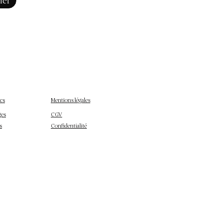
ner
cs
Mentions légales
ges
CGV
s
Confidentialité