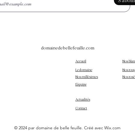
S'abon
domainedebellefeuille.com
Accueil
Nos blan
Le domaine
Nos rou
Nos millésimes
Nos rosé
L'équipe
Actualités
Contact
© 2024 par domaine de belle feuille. Créé avec Wix.com