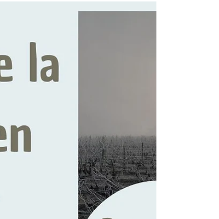
Taille de la Vigne en Février :
Techniques et Savoir-Faire Viticole
Février est le mois idéal pour la taille hivernale de la
vigne. Découvrez la technique de taille en cordon
double et les pratiques Terra Vitis du Domaine de Belle
Feuille pour garantir qualité du vin et santé des
vignobles. Guide complet du vigneron.