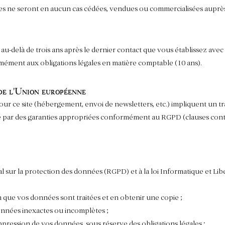
les ne seront en aucun cas cédées, vendues ou commercialisées auprès 
u-delà de trois ans après le dernier contact que vous établissez avec
ment aux obligations légales en matière comptable (10 ans).
 de l'Union européenne
s pour ce site (hébergement, envoi de newsletters, etc.) impliquent un 
é par des garanties appropriées conformément au RGPD (clauses cont
r la protection des données (RGPD) et à la loi Informatique et Liber
on que vos données sont traitées et en obtenir une copie ;
 données inexactes ou incomplètes ;
ppression de vos données, sous réserve des obligations légales ;