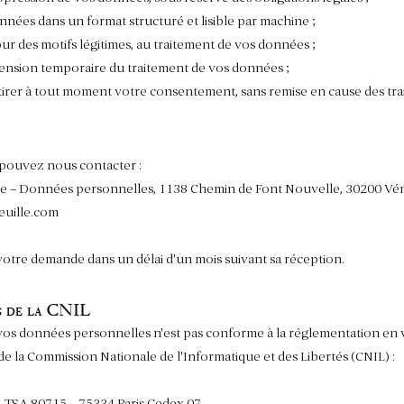
données dans un format structuré et lisible par machine ;
ur des motifs légitimes, au traitement de vos données ;
spension temporaire du traitement de vos données ;
etirer à tout moment votre consentement, sans remise en cause des tra
s pouvez nous contacter :
ille – Données personnelles, 1138 Chemin de Font Nouvelle, 30200 Vé
euille.com
tre demande dans un délai d'un mois suivant sa réception.
ès de la CNIL
 vos données personnelles n'est pas conforme à la réglementation en v
e la Commission Nationale de l'Informatique et des Libertés (CNIL) :
– TSA 80715 – 75334 Paris Cedex 07