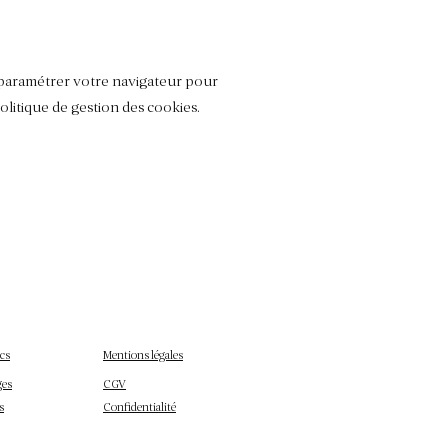
z paramétrer votre navigateur pour
olitique de gestion des cookies.
cs
Mentions légales
ges
CGV
s
Confidentialité