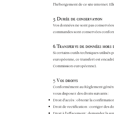
l'hébergement de ce site internet. El
5. Durée de conservation
Vos données ne sont pas conservées a
commandes sont conservées conformé
6. Transferts de données hors
Si certains outils techniques utilisé
européenne, ce transfert est encadr
Commission européenne).
7. Vos droits
Conformément au Règlement général su
vous disposez des droits suivants :
Droit d'accès : obtenir la confirmati
Droit de rectification : corriger des
Droit à l'effacement : demander la su